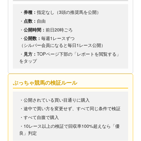
券種：
指定なし（3頭の推奨馬を公開）
点数：
自由
公開時間：
前日20時ごろ
公開数：
毎週1レースずつ
（シルバー会員になると毎日1レース公開）
見方：
TOPページ下部の「レポートを閲覧する」
をタップ
ぶっちゃ競馬の検証ルール
公開されている買い目通りに購入
途中で買い方を変更せず、すべて同じ条件で検証
すべて自腹で購入
10レース以上の検証で回収率100%超えなら「優
良」判定