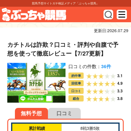
競馬予想サイトガチ検証メディア「ぶっちゃ競馬」
更新日:2026.07.29
カチトルは詐欺？口コミ・評判や自腹で予
想を使って徹底レビュー【7/27更新】
口コミの件数：
36件
★★★★★
★★★★★
3.1
的中率
★★★★★
★★★★★
4.9
回収率
★★★★★
★★★★★
3.3
口コミ
★★★★★
★★★★★
3.8
総合
無料予想
口コミ
累計戦績
8戦3勝5敗