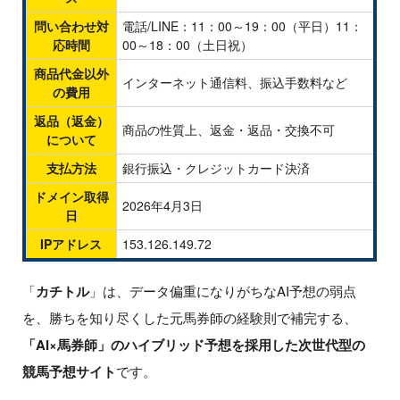
問い合わせ対
電話/LINE：11：00～19：00（平日）11：
応時間
00～18：00（土日祝）
商品代金以外
インターネット通信料、振込手数料など
の費用
返品（返金）
商品の性質上、返金・返品・交換不可
について
支払方法
銀行振込・クレジットカード決済
ドメイン取得
2026年4月3日
日
IPアドレス
153.126.149.72
「
カチトル
」は、データ偏重になりがちなAI予想の弱点
を、勝ちを知り尽くした元馬券師の経験則で補完する、
「AI×馬券師」のハイブリッド予想を採用した次世代型の
競馬予想サイト
です。