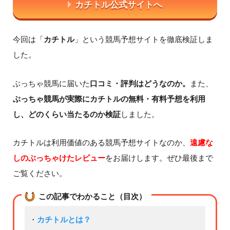
カチトル公式サイトへ
今回は「
カチトル
」という競馬予想サイトを徹底検証しま
した。
ぶっちゃ競馬に届いた
口コミ・評判はどうなのか。
また、
ぶっちゃ競馬が実際にカチトルの無料・有料予想を利用
し、どのくらい当たるのか検証
しました。
カチトルは利用価値のある競馬予想サイトなのか、
遠慮な
しのぶっちゃけたレビュー
をお届けします。ぜひ最後まで
ご覧ください。
この記事でわかること（目次）
カチトルとは？