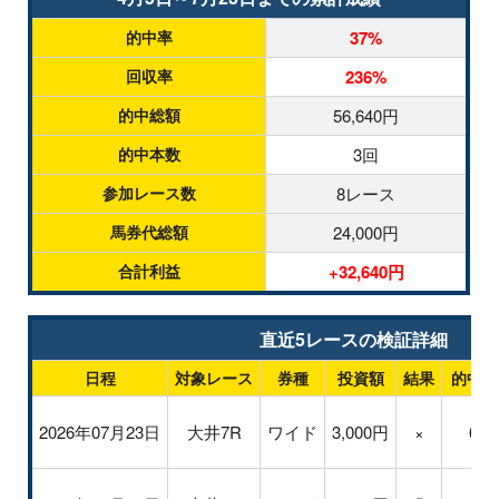
的中率
37%
回収率
236%
的中総額
56,640円
的中本数
3回
参加レース数
8レース
馬券代総額
24,000円
合計利益
+32,640円
直近5レースの検証詳細
日程
対象レース
券種
投資額
結果
的中金
2026年07月23日
大井7R
ワイド
3,000円
×
0円