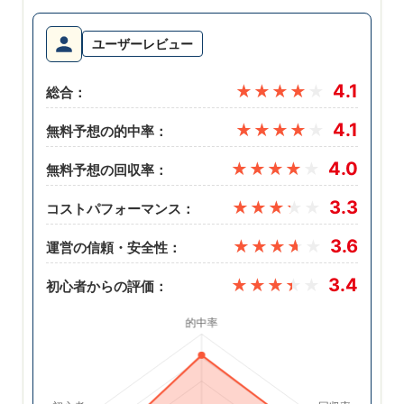
ユーザーレビュー
4.1
★★★★★
総合：
4.1
★★★★★
無料予想の的中率：
4.0
★★★★★
無料予想の回収率：
3.3
★★★★★
コストパフォーマンス：
3.6
★★★★★
運営の信頼・安全性：
3.4
★★★★★
初心者からの評価：