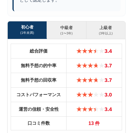
初心者
中級者
上級者
(1年未満)
(1〜3年)
(3年以上)
★★★★★
3.4
総合評価
★★★★★
3.7
無料予想の的中率
★★★★★
3.7
無料予想の回収率
★★★★★
3.0
コストパフォーマンス
★★★★★
3.4
運営の信頼・安全性
口コミ件数
13 件