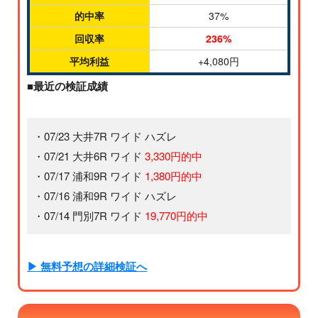
的中率
37%
回収率
236%
平均利益
+4,080円
■最近の検証成績
07/23 大井7R ワイド ハズレ
07/21 大井6R ワイド
3,330円的中
07/17 浦和9R ワイド
1,380円的中
07/16 浦和9R ワイド ハズレ
07/14 門別7R ワイド
19,770円的中
▶ 無料予想の詳細検証へ