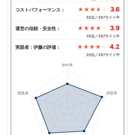
3.6
★★★★★
コストパフォーマンス：
55位／287サイト中
3.9
★★★★★
運営の信頼・安全性：
35位／287サイト中
4.2
★★★★★
実践者：伊藤の評価：
20位／287サイト中