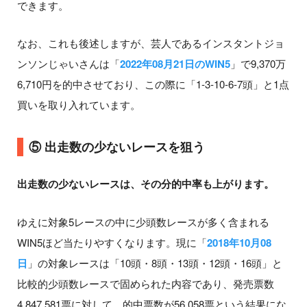
できます。
なお、これも後述しますが、芸人であるインスタントジョ
ンソンじゃいさんは「
2022年08月21日のWIN5
」で9,370万
6,710円を的中させており、この際に「1‑3‑10‑6‑7頭」と1点
買いを取り入れています。
⑤ 出走数の少ないレースを狙う
出走数の少ないレースは、その分的中率も上がります。
ゆえに対象5レースの中に少頭数レースが多く含まれる
WIN5ほど当たりやすくなります。現に「
2018年10月08
日
」の対象レースは「10頭・8頭・13頭・12頭・16頭」と
比較的少頭数レースで固められた内容であり、発売票数
4,847,581票に対して、的中票数が56,058票という結果にな