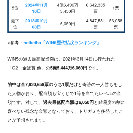
2024年11月
4億6,496万
6,642,335
5位
1票
10日
3,450円
票
最下
2018年10月
4,847,581
56,058
6,050円
位
08日
票
票
※参考：
netkeiba「WIN5歴代払戻ランキング」
WIN5の過去最高配当額は、2021年3月14日に行われた
「G2・金鯱賞 他」の
5億5,444万6,060円
です。
的中は全7,920,658票のうち1票だけ
と奇跡の一人勝ちをし
た人物がおり、配当額も宝くじで1等を当てたレベルの金
額です。対して、
過去最低配当額は6,050円
と難易度の割に
喜べない残念な金額となっており、トリガミも多発したこ
とが予想されます。