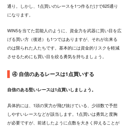
通り。しかし、1点買いのレースを1つ作るだけで625通り
になります。
WIN5を当てた芸能人のように、資金力を武器に買い目を広
げる買い方（後述）も1つではありますが、それが出来る
のは限られた人たちです。基本的には資金的リスクを軽減
させるためにも買い目を絞る勇気を持ちましょう。
④ 自信のあるレースは1点買いする
自信のある堅いレースは1点買いしましょう。
具体的には、1頭の実力が飛び抜けている、少頭数で予想
しやすいレースなどが該当します。1点買いは勇気と度胸
が必要ですが、前述したように点数を大きく抑えることが