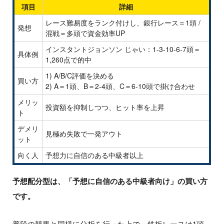
項目
詳細
レース難易度をランク付けし、銀行レース＝1頭 /
発想
混戦＝多頭で資金効率UP
インスタントジョンソン じゃい：1-3‑10‑6‑7頭＝
具体例
1,260点で的中
1) A/B/C評価を決める
買い方
2) A＝1頭、B＝2‑4頭、C＝6‑10頭で掛け合わせ
メリッ
投資額を抑制しつつ、ヒット率を上昇
ト
デメリ
見極め失敗で一発アウト
ット
向く人
予想力に自信のある中級者以上
予想配分型は、「予想に自信のある中級者向け」の買い方
です。
普段の競馬と同様に分析を行った上で、鉄板レースは1頭