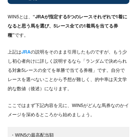
WIN5とは、
“JRAが指定する5つのレースそれぞれで1着に
なると思う馬を選び、5レース全ての1着馬を当てる券
種”
です。
上記は
JRA
の説明をそのまま引用したものですが、もう少
し初心者向けに詳しく説明するなら「ランダムで決められ
る対象5レースの全てを単勝で当てる券種」です。自分で
レースを選べないことから予想が難しく、的中率は天文学
的な数値（後述）になります。
ここではまず下記内容を元に、WIN5がどんな馬券なのかイ
メージを深めるところから始めましょう。
WIN5の最高配当額