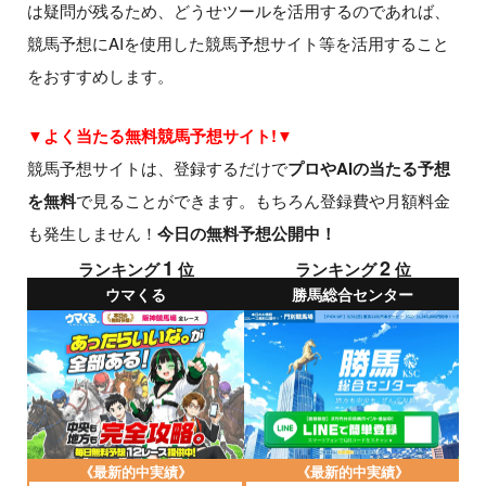
は疑問が残るため、どうせツールを活用するのであれば、
競馬予想にAIを使用した競馬予想サイト等を活用すること
をおすすめします。
▼よく当たる無料競馬予想サイト!▼
競馬予想サイトは、登録するだけで
プロやAIの当たる予想
を無料
で見ることができます。もちろん登録費や月額料金
も発生しません！
今日の無料予想公開中！
1
2
ランキング
位
ランキング
位
ウマくる
勝馬総合センター
《最新的中実績》
《最新的中実績》