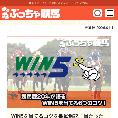
競馬予想サイトガチ検証メディア「ぶっちゃ競馬」
更新日:2026.04.14
WIN5を当てるコツを徹底解説！当たった