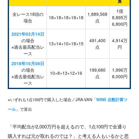
算
1億
全レース18頭の
1,889,568
18×18×18×18×18
8,895万
場合
点
6,800円
2021年03月14日
の場合
491,400
4,914万
13×14×10×18×15
※過去最高配当レ
点
円
ース
2018年10月08日
の場合
199,680
1,996万
10×8×13×12×16
※過去最低配当レ
点
8,000円
ース
※いずれも1点100円で購入した場合／JRA-VAN「
WIN5 点数計算ツ
ール
」で算出
「平均配当が2,000万円を超えるので、1点100円で全通り
購入すれば元が取れるのでは？」と考える人もいるかと思