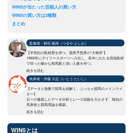
WIN5が当たった芸能人の買い方
WIN5の買い方は3種類
まとめ
監修者：鶴谷 義雄（つるや よしお）
【半世紀の取材歴を持つ、競馬予想界の“大御所”】
1969年にデイリースポーツへ入社し、長年にわたる現地取材
で培った確かな相馬眼と深い人脈を持つ。
続きを読む
執筆者：伊藤 大志（いとう たいし）
【データと熱量で競馬を紐解く、ぶっちゃ競馬のメインライ
ター】
日々の徹底したデータ分析とレース回顧を欠かさず、独自の
馬券術と競馬理論を構築。
続きを読む
WIN5とは