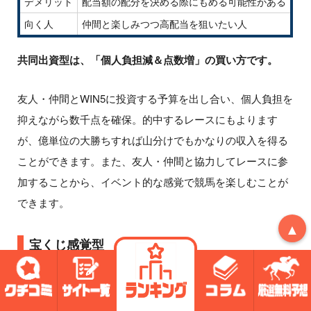
デメリット
配当額の配分を決める際にもめる可能性がある
向く人
仲間と楽しみつつ高配当を狙いたい人
共同出資型は、「個人負担減＆点数増」の買い方です。
友人・仲間とWIN5に投資する予算を出し合い、個人負担を
抑えながら数千点を確保。的中するレースにもよります
が、億単位の大勝ちすれば山分けでもかなりの収入を得る
ことができます。また、友人・仲間と協力してレースに参
加することから、イベント的な感覚で競馬を楽しむことが
できます。
▲
宝くじ感覚型
項目
詳細
発想
当たる気がする数字で機械的に買い目を削る