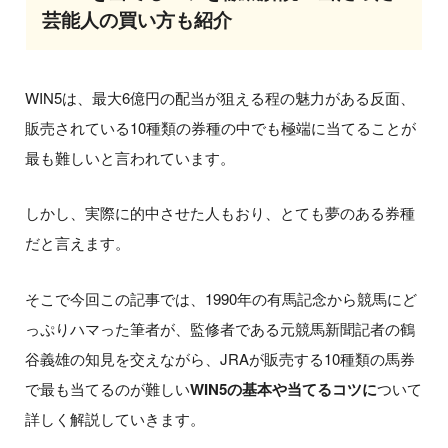
芸能人の買い方も紹介
WIN5は、最大6億円の配当が狙える程の魅力がある反面、
販売されている10種類の券種の中でも極端に当てることが
最も難しいと言われています。
しかし、実際に的中させた人もおり、とても夢のある券種
だと言えます。
そこで今回この記事では、1990年の有馬記念から競馬にど
っぷりハマった筆者が、監修者である元競馬新聞記者の鶴
谷義雄の知見を交えながら、JRAが販売する10種類の馬券
で最も当てるのが難しい
WIN5の基本や当てるコツに
ついて
詳しく解説していきます。