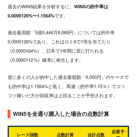
過去のWIN5結果を分析するに、
WIN5の的中率は
0.0000126%〜1.1564%
です。
過去最高額「5億5,444万6,060円」については的中率
0.0000126%であり、これはロト6で1等を当てたり
（0.0000164%）、日本で1年間に雷に打たれる
（0.0000112 %）確率に相当します。
逆に多くの人が的中した過去最低額「6,050円」のケースで
も的中率は1.1564%と低く、馬連（的中率1.15％）でコツ
コツ稼いだ方が回収率は上回ることが予想されます。
WIN5を全通り購入した場合の点数計算
必要予
レース頭数
点数計算
合計点数