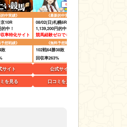
新的中実績》
《最新的中実績》
中京10R
08/02(日)札幌6R
円
的中！
1,139,200円
的中！
回収率特化サイト
競馬経験ゼロでも稼げる
料予想戦績》
《無料予想戦績》
4敗
102戦64勝38敗
%
回収率263%
式サイト
公式サイト
ミを見る
口コミを見る