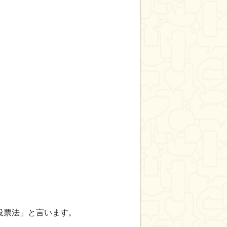
投票法」と言います。