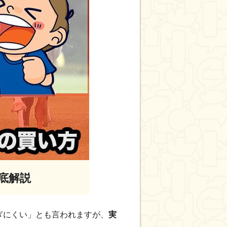
底解説
ぎにくい」とも言われますが、
実