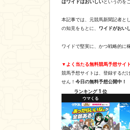
はワイドはおいしい
というのを
本記事では、元競馬新聞記者と
の知見をもとに、
ワイドがおい
ワイドで堅実に、かつ戦略的に
▼よく当たる無料競馬予想サイト
競馬予想サイトは、登録するだ
せん！
今日の無料予想公開中！
1
ランキング
位
ウマくる