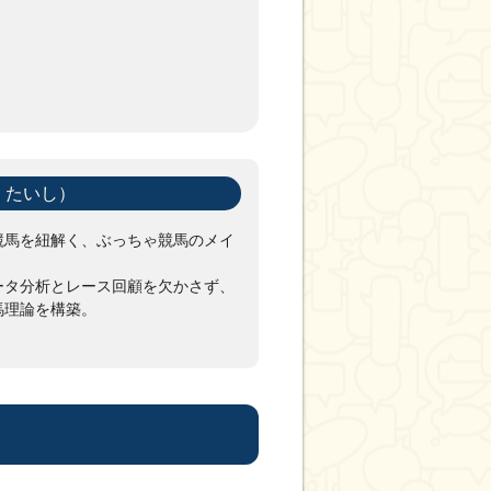
 たいし）
競馬を紐解く、ぶっちゃ競馬のメイ
ータ分析とレース回顧を欠かさず、
馬理論を構築。